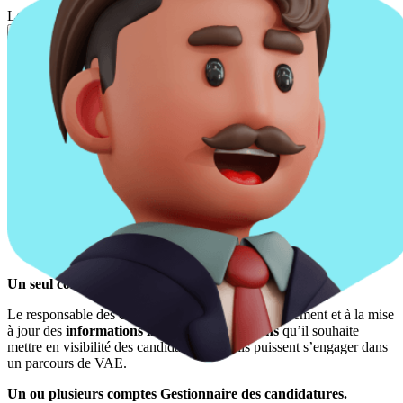
Lorem [...] elit ut.
Complétez le formulaire de référencement dédié aux certificateurs.
Certificateurs sur France VAE : les rôles
et fonctions
Dans l’espace dédié aux certificateurs sur France VAE, chaque
organisme ou ministère dispose de rôles dédiés :
Le Responsable des certifications
Le Gestionnaire des candidatures
Un seul compte Responsable des certifications.
Le responsable des certifications veille au renseignement et à la mise
à jour des
informations liées aux certifications
qu’il souhaite
mettre en visibilité des candidats afin qu’ils puissent s’engager dans
un parcours de VAE.
Un ou plusieurs comptes Gestionnaire des candidatures.