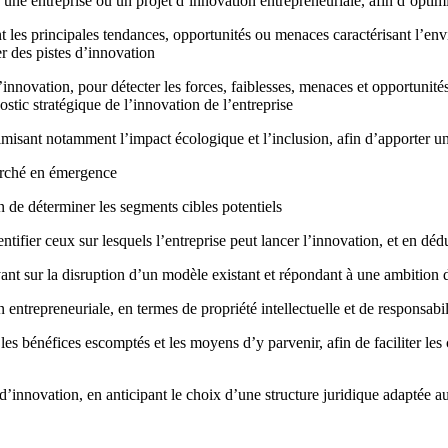
’une entreprise ou un projet d’innovation entrepreneuriale, afin d’optimi
ant les principales tendances, opportunités ou menaces caractérisant l’e
ier des pistes d’innovation
’innovation, pour détecter les forces, faiblesses, menaces et opportunité
stic stratégique de l’innovation de l’entreprise
imisant notamment l’impact écologique et l’inclusion, afin d’apporter u
arché en émergence
 de déterminer les segments cibles potentiels
tifier ceux sur lesquels l’entreprise peut lancer l’innovation, et en déd
 sur la disruption d’un modèle existant et répondant à une ambition de 
 entrepreneuriale, en termes de propriété intellectuelle et de responsabil
les bénéfices escomptés et les moyens d’y parvenir, afin de faciliter les
t d’innovation, en anticipant le choix d’une structure juridique adaptée a