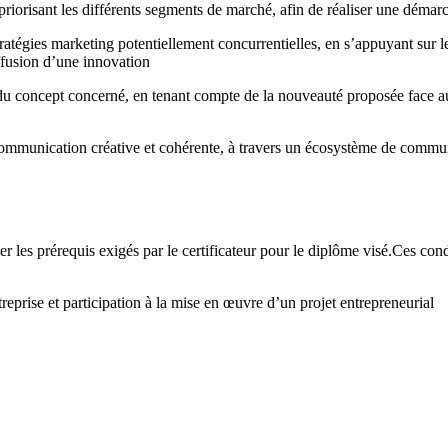
riorisant les différents segments de marché, afin de réaliser une démar
égies marketing potentiellement concurrentielles, en s’appuyant sur les
iffusion d’une innovation
du concept concerné, en tenant compte de la nouveauté proposée face au
communication créative et cohérente, à travers un écosystème de commun
les prérequis exigés par le certificateur pour le diplôme visé.Ces condi
prise et participation à la mise en œuvre d’un projet entrepreneurial