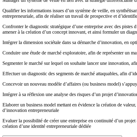
Manager un système de veille en lien avec la stratégie différenciante d
Qualifier les informations issues d’un système de veille, en synthétis
entrepreneuriale, afin de réaliser un travail de prospective et d’identif
Confronter le diagnostic stratégique d’une entreprise avec des pistes d
amener à la création d’un concept innovant, et ainsi formuler un diagno
Intégrer la dimension sociétale dans sa démarche d’innovation, en opt
Conduire une étude de marché exploratoire, afin de représenter un m
Segmenter le marché sur lequel on souhaite lancer une innovation, afin
Effectuer un diagnostic des segments de marché attaquables, afin d’iden
Concevoir un nouveau modèle d’affaires (ou business model) s’appuyant
Intégrer à sa réflexion une analyse des risques d’un projet d’innovation
Elaborer un business model mettant en évidence la création de valeur, 
d’innovation entrepreneuriale
Evaluer la possibilité de créer une entreprise en continuité d’un proje
création d’une identité entrepreneuriale dédiée