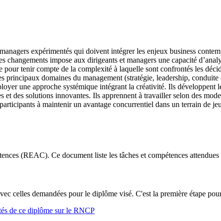
es managers expérimentés qui doivent intégrer les enjeux business contempo
t des changements impose aux dirigeants et managers une capacité d’analy
tée pour tenir compte de la complexité à laquelle sont confrontés les déci
les principaux domaines du management (stratégie, leadership, conduite 
yer une approche systémique intégrant la créativité. Ils développent leu
ies et des solutions innovantes. Ils apprennent à travailler selon des mod
s participants à maintenir un avantage concurrentiel dans un terrain de je
ences (REAC). Ce document liste les tâches et compétences attendues 
vec celles demandées pour le diplôme visé. C'est la première étape pour 
ités de ce diplôme sur le RNCP