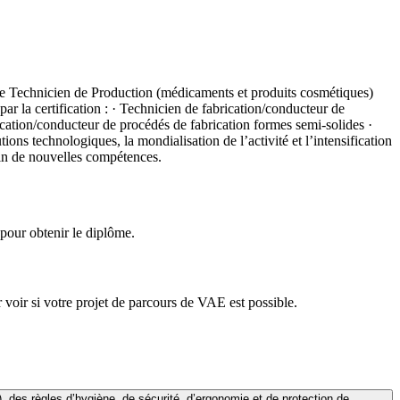
 de Technicien de Production (médicaments et produits cosmétiques)
par la certification : · Technicien de fabrication/conducteur de
ication/conducteur de procédés de fabrication formes semi-solides ·
ns technologiques, la mondialisation de l’activité et l’intensification
oin de nouvelles compétences.
pour obtenir le diplôme.
voir si votre projet de parcours de VAE est possible.
des règles d’hygiène, de sécurité, d’ergonomie et de protection de