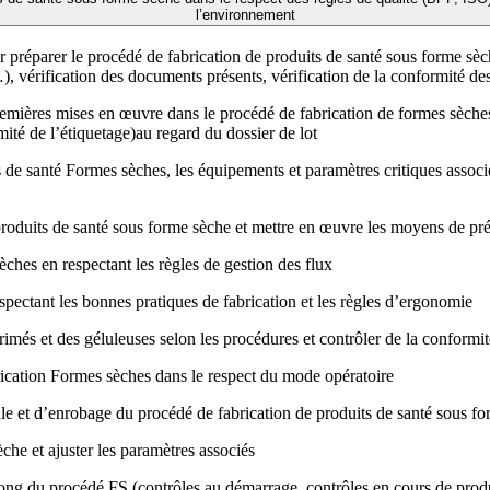
l’environnement
r préparer le procédé de fabrication de produits de santé sous forme sèc
…), vérification des documents présents, vérification de la conformité de
premières mises en œuvre dans le procédé de fabrication de formes sèches, 
ité de l’étiquetage)au regard du dossier de lot
ts de santé Formes sèches, les équipements et paramètres critiques assoc
 produits de santé sous forme sèche et mettre en œuvre les moyens de pré
èches en respectant les règles de gestion des flux
pectant les bonnes pratiques de fabrication et les règles d’ergonomie
imés et des géluleuses selon les procédures et contrôler de la conform
rication Formes sèches dans le respect du mode opératoire
le et d’enrobage du procédé de fabrication de produits de santé sous fo
èche et ajuster les paramètres associés
long du procédé FS (contrôles au démarrage, contrôles en cours de produc