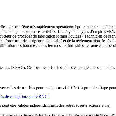
lles permet d’être très rapidement opérationnel pour exercer le métier
tification peut exercer ses activités dans 4 grands types d’emplois visés 
ducteur de procédés de fabrication formes liquides · Technicien de fabr
forcement des exigences de qualité et de la réglementation, les évolutio
alification des hommes et des femmes des industries de santé et au bes
ences (REAC). Ce document liste les tâches et compétences attendues 
vec celles demandées pour le diplôme visé. C'est la première étape pour 
ités de ce diplôme sur le RNCP
peut être validée indépendamment des autres et reste acquise à vie.
de santé sous forme sèche dans le respect des règles de qualité (BPF, ISO), 